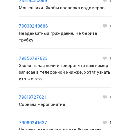
73519450099
1
Мошенники. Якобы проверка водомеров
79030248686
1
Неадекватный гражданин. Не берите
трубку.
79856797623
1
Звонят в час ночи и говорят что ваш номер
записан в телефонной книжке, хотят узнать
кто же это
79819727021
1
Сорвала мероприятие
79969241637
1
Не знаю, кто звонил, но это было после