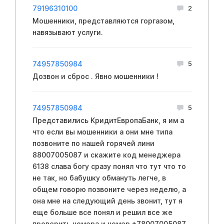
79196310100
2
Мошенники, представляются горгазом,
навязывают услуги.
74957850984
5
Дозвон и сброс . Явно мошенники !
74957850984
5
Представились КридитЕвропаБанк, я им а
что если вы мошенники а они мне типа
позвоните по нашей горячей лини
88007005087 и скажите код менеджера
6138 слава богу сразу понял что тут что то
не так, но бабушку обмануть легче, в
общем говорю позвоните через неделю, а
она мне на следующий день звонит, тут я
еще больше все понял и решил все же
проверить номера и номер +78007005087