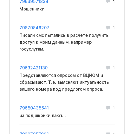
79639571834
1
Мошенники
79879846207
1
Писали смс пытались в расчете получить
доступ к моим данным, например
госуслугам.
79632421130
1
Представляются опросом от ВЦИОМ и
сбрасывают. Т.е. выясняют актуальность
вашего номера под предлогом опроса.
79650435541
1
из под шконки лают...
1