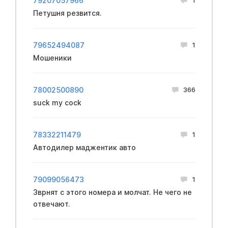
79207057966
Петушня резвится.
79652494087
1
Мошеники
78002500890
366
suck my cock
78332211479
1
Автодилер маджентик авто
79099056473
1
Зврнят с этого номера и молчат. Не чего не
отвечают.