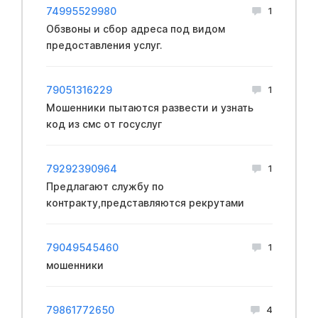
74995529980
1
Обзвоны и сбор адреса под видом
предоставления услуг.
79051316229
1
Мошенники пытаются развести и узнать
код из смс от госуслуг
79292390964
1
Предлагают службу по
контракту,представляются рекрутами
79049545460
1
мошенники
79861772650
4