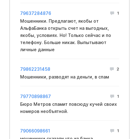
79637284876
1
Мошенники. Предлагают, якобы от
АльфаБанка открыть счет на выгодных,
якобы, условиях. Но! Только сейчас и по
телефону. Больше никак. Выпытывают
личные данные
79862231458
2
Мошенники, разводят на деньги, в спам
79770898867
1
Бюро Метров спамит повсюду кучей своих
номеров необъятной.
79066098661
1
мошенники сказали что из банка