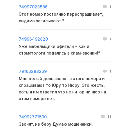
74997023586
1
Этот номер постоянно переспрашивает,
видимо записывают.°
74996492820
1
Уже мебельщики офигели - Как и
стoматологи подались в спам-звонки!°
79166288269
1
Мне целый день звонят с этого номера и
спрашивают то Юру то Нюру. Это жесть,
хоть я им ответил что не ни юр ни нюр на
этом номере нет.
74992771590
11
Звонят, не беру.Думаю мошенники.