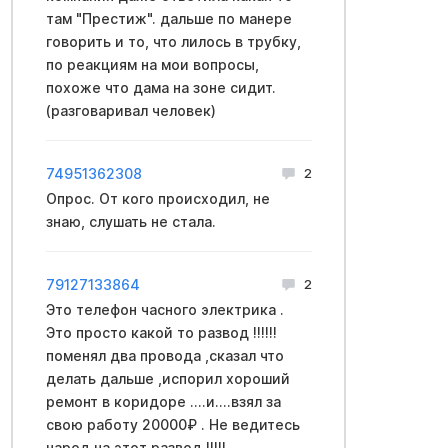
там "Престиж". дальше по манере
говорить и то, что лилось в трубку,
по реакциям на мои вопросы,
похоже что дама на зоне сидит.
(разговаривал человек)
74951362308
2
Опрос. От кого происходил, не
знаю, слушать не стала.
79127133864
2
Это телефон часного электрика .
Это просто какой то развод !!!!!!
поменял два провода ,сказал что
делать дальше ,испорил хороший
ремонт в коридоре ....и....взял за
свою работу 20000₽ . Не ведитесь
народ на этот развод !!!!!