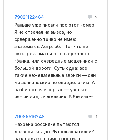
79021122464
2
Раньше уже писали про этот номер.
Я не отвечал на вызов, но
срвершенно точно не имею
знакомых в Acтр. обл. Так что не
суть, реклама ли это очередного
гбанка, или очередные мошенники с
большой дороги. Суть одна: все
такие нежелательные звонки — они
мошеннические по определению. А
разбираться в сортах — увольте:
нет ни сил, ни желания. В блэклиcт!
79085516248
1
Нахрена россияне пытаются
дозвониться до РБ пользователей?
раздражает. прямо спросила,