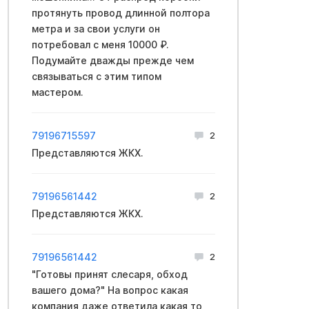
протянуть провод длинной полтора
метра и за свои услуги он
потребовал с меня 10000 ₽.
Подумайте дважды прежде чем
связываться с этим типом
мастером.
79196715597
2
Представляются ЖКХ.
79196561442
2
Представляются ЖКХ.
79196561442
2
"Готовы принят слесаря, обход
вашего дома?" На вопрос какая
компания даже ответила какая то