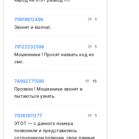
79919612496
1
Звонят и молчат.
78122232598
1
Мошенники ! Просят назвать код из
смс.
74992771590
15
Прозвон ! Мошенники звонят и
пытаються узнать.
79361811277
1
ЭТОТ — с данного номера
позвонили и представились
сотрудником полиции, свои данные