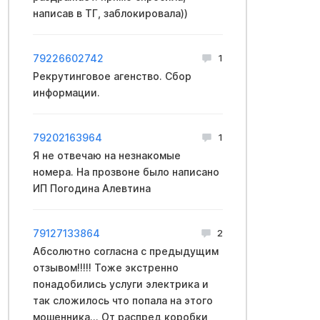
написав в ТГ, заблокировала))
79226602742
1
Рекрутинговое агенство. Сбор
информации.
79202163964
1
Я не отвечаю на незнакомые
номера. На прозвоне было написано
ИП Погодина Алевтина
79127133864
2
Абсолютно согласна с предыдущим
отзывом!!!!! Тоже экстренно
понадобились услуги электрика и
так сложилось что попала на этого
мошенника... От распред коробки