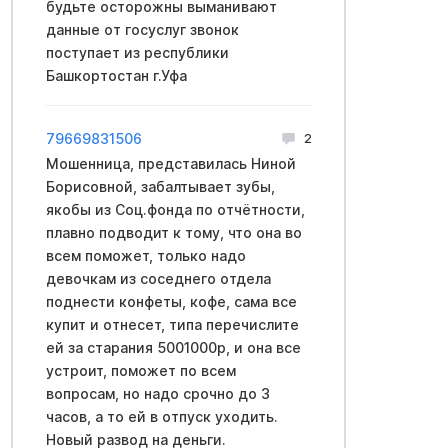
будьте осторожны выманивают
данные от госуслуг звонок
поступает из республики
Башкортостан г.Уфа
79669831506
2
Мошенница, представилась Ниной
Борисовной, забалтывает зубы,
якобы из Соц.фонда по отчётности,
плавно подводит к тому, что она во
всем поможет, только надо
девочкам из соседнего отдела
поднести конфеты, кофе, сама все
купит и отнесет, типа перечислите
ей за старания 5001000р, и она все
устроит, поможет по всем
вопросам, но надо срочно до 3
часов, а то ей в отпуск уходить.
Новый развод на деньги.