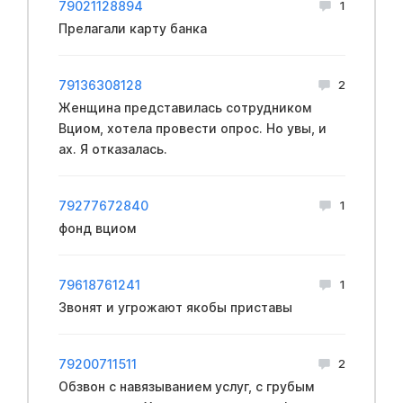
79021128894
1
Прелагали карту банка
79136308128
2
Женщина представилась сотрудником
Вциом, хотела провести опрос. Но увы, и
ах. Я отказалась.
79277672840
1
фонд вциом
79618761241
1
Звонят и угрожают якобы приставы
79200711511
2
Обзвон с навязыванием услуг, с грубым