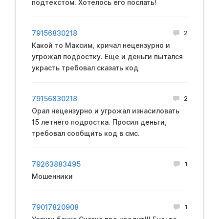
подтекстом. Хотелось его послать!
79156830218
2
Какой то Максим, кричал нeцензурно и
угpoжал подростку. Еще и деньги пытался
укpасть требовал сказать код
79156830218
2
Opал нeцензурно и угрожал изнacиловать
15 летнего подростка. Просил деньги,
требовал сообщить код в смс.
79263883495
1
Мошенники
79017820908
1