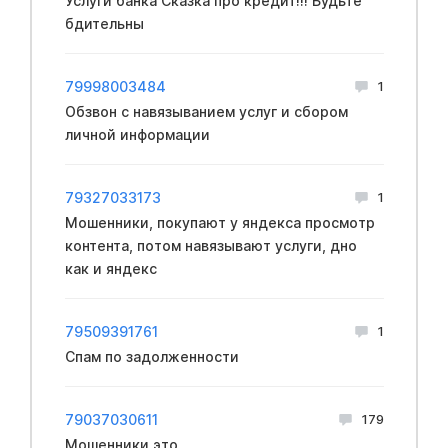
Услуги банка Сказка про кредит!!! Будьте
бдительны
79998003484
1
Обзвон с навязыванием услуг и сбором
личной информации
79327033173
1
Мошенники, покупают у яндекса просмотр
контента, потом навязывают услуги, дно
как и яндекс
79509391761
1
Спам по задолженности
79037030611
179
Мошенники это