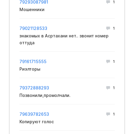
79293087981
1
Мошенники
79021128533
1
знакомых в Асртахани нет.. звонит номер
оттуда
79161715555
1
Риэлторы
79372888293
1
Позвонили,промолчали.
79639782653
1
Копируют голос