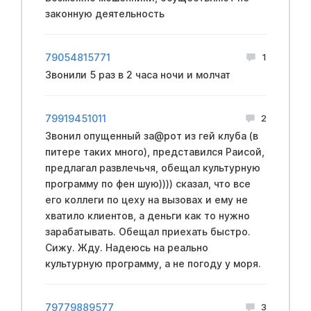
законную деятельность
79054815771
1
Звонили 5 раз в 2 часа ночи и молчат
79919451011
2
Звонил опущенный за@рот из гей клуба (в
питере таких много), представился Раисой,
предлагал развлечьчя, обещал культурную
программу по фен шую)))) сказал, что все
его коллеги по цеху на вызовах и ему не
хватило клиентов, а деньги как то нужно
зарабатывать. Обещал приехать быстро.
Сижу. Жду. Надеюсь на реально
культурную программу, а не погоду у моря.
79779889577
3