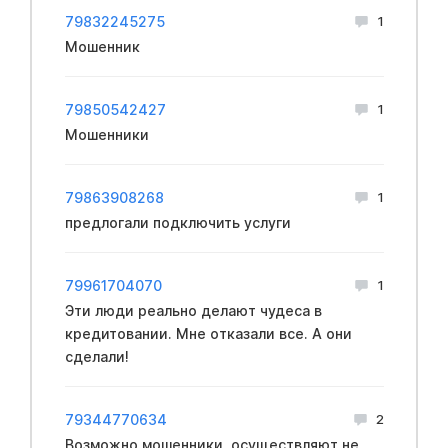
79832245275
1
Мошенник
79850542427
1
Мошенники
79863908268
1
предлогали подключить услуги
79961704070
1
Эти люди реально делают чудеса в
кредитовании. Мне отказали все. А они
сделали!
79344770634
2
Возможно мошенники, осуществляют не