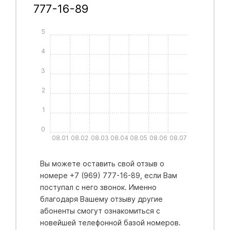
777-16-89
5
4
3
2
1
0
08.01
08.02
08.03
08.04
08.05
08.06
08.07
Вы можете оставить свой отзыв о
номере +7 (969) 777-16-89, если Вам
поступал с него звонок. Именно
благодаря Вашему отзыву другие
абоненты смогут ознакомиться с
новейшей телефонной базой номеров.