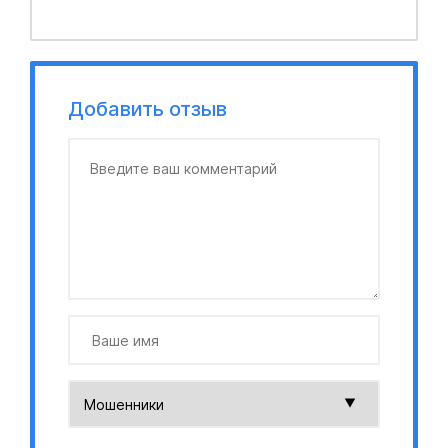
Добавить отзыв