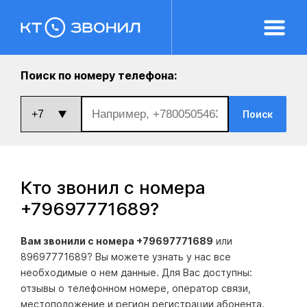
Поиск по номеру телефона:
Поиск
Кто звонил с номера
+79697771689
?
Вам звонили с номера +79697771689
или
89697771689? Вы можете узнать у нас все
необходимые о нем данные. Для Вас доступны:
отзывы о телефонном номере, оператор связи,
местоположение и регион регистрации абонента.