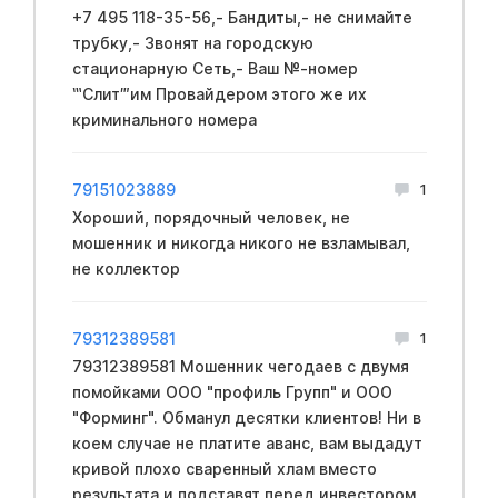
+7 495 118-35-56,- Бандиты,- не снимайте
трубку,- Звонят на городскую
стационарную Сеть,- Ваш №-номер
‷Слит‴им Провайдером этого же их
криминального номера
79151023889
1
Хороший, порядочный человек, не
мошенник и никогда никого не взламывал,
не коллектор
79312389581
1
79312389581 Мошенник чегодаев с двумя
помойками ООО "профиль Групп" и ООО
"Форминг". Обманул десятки клиентов! Ни в
коем случае не платите аванс, вам выдадут
кривой плохо сваренный хлам вместо
результата и подставят перед инвестором.