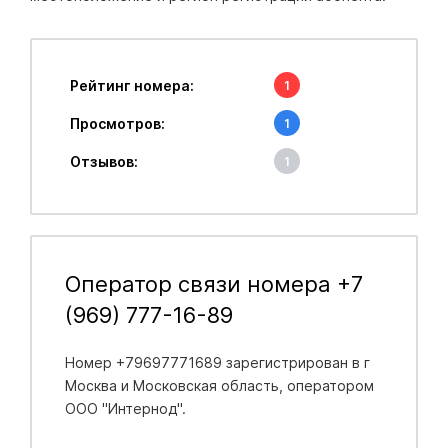
Рейтинг номера:
1
Просмотров:
1
Отзывов:
1
Оператор связи номера +7
(969) 777-16-89
Номер +79697771689 зарегистрирован в
г
Москва и Московская область
, оператором
ООО "Интернод".