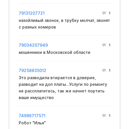
79131207721
1
назойливый звонок, в трубку молчат, звонят
с разных номеров
79034207949
1
мошенники в Московской области
79258835012
1
Это разводила втирается в доверие,
разводит на доп платы...Услуги по ремонту
не рассплатитесь, так же начнет портить
ваше имущество
74996717571
1
Робот "Илья"