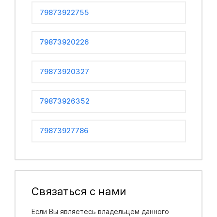
79873922755
79873920226
79873920327
79873926352
79873927786
Связаться с нами
Если Вы являетесь владельцем данного