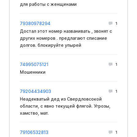
для работы с женщинами
79380978294
1
Достал этот номер названивать , звонят с
других номеров . предлагают списание
долгов. блокируйте упырей
74995075121
1
Мошенники
79204434903
1
Неадекватый дед из Свердловсокой
области, с явно текущей флягой. Угрозы,
хамство, мат.
79106532813
1