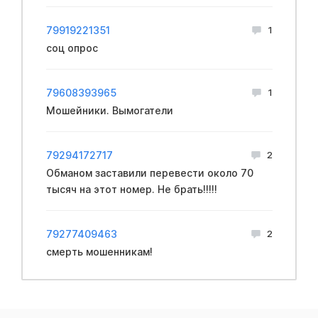
79919221351
1
соц опрос
79608393965
1
Мошейники. Вымогатели
79294172717
2
Обманом заставили перевести около 70
тысяч на этот номер. Не брать!!!!!
79277409463
2
смерть мошенникам!